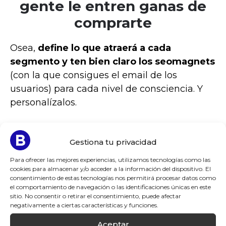
gente le entren ganas de
comprarte
Osea,
define lo que atraerá a cada
segmento y ten bien claro los seomagnets
(con la que consigues el email de los
usuarios) para cada nivel de consciencia. Y
personalízalos.
¿Y por qué hacer eso mola tanto?
Si creas
Gestiona tu privacidad
contenidos para un tipo de nivel de
consciencia, y ese nivel se posiciona (con
Para ofrecer las mejores experiencias, utilizamos tecnologías como las
cookies para almacenar y/o acceder a la información del dispositivo. El
SEO, claro), no te va a costar nada (en
consentimiento de estas tecnologías nos permitirá procesar datos como
sentido figurado y literal), que un usuario
el comportamiento de navegación o las identificaciones únicas en este
sitio. No consentir o retirar el consentimiento, puede afectar
busque y te encuentre. Y si encima, una vez
negativamente a ciertas características y funciones.
dentro, puede descargarse contenido
gratuito que sea de valor, maravillas. Habrás
Aceptar