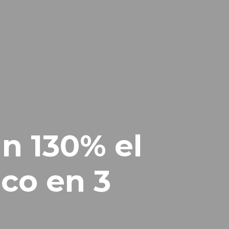
n 130% el
ico en 3