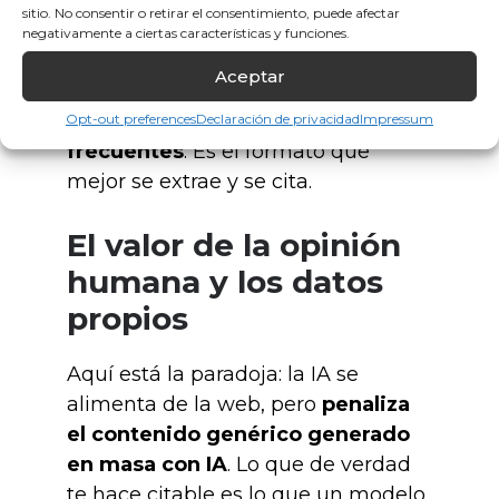
respuesta directa de 40-60
sitio. No consentir o retirar el consentimiento, puede afectar
palabras
(como el TL;DR de esta
negativamente a ciertas características y funciones.
guía), usa encabezados descriptivos
Aceptar
en forma de pregunta y cierra con
un bloque de
preguntas
Opt-out preferences
Declaración de privacidad
Impressum
frecuentes
. Es el formato que
mejor se extrae y se cita.
El valor de la opinión
humana y los datos
propios
Aquí está la paradoja: la IA se
alimenta de la web, pero
penaliza
el contenido genérico generado
en masa con IA
. Lo que de verdad
te hace citable es lo que un modelo