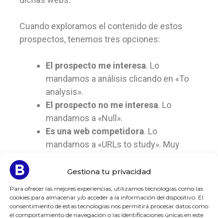
Cuando exploramos el contenido de estos
prospectos, tenemos tres opciones:
El prospecto me interesa
. Lo
mandamos a análisis clicando en «To
analysis».
El prospecto no me interesa
. Lo
mandamos a «Null».
Es una web competidora
. Lo
mandamos a «URLs to study». Muy
interesante, porque aquí lo que hará es
obtener los enlaces de nuestros
Gestiona tu privacidad
competidores y volcarnos nuevos
Para ofrecer las mejores experiencias, utilizamos tecnologías como las
prospectos basados en estos enlaces.
cookies para almacenar y/o acceder a la información del dispositivo. El
consentimiento de estas tecnologías nos permitirá procesar datos como
el comportamiento de navegación o las identificaciones únicas en este