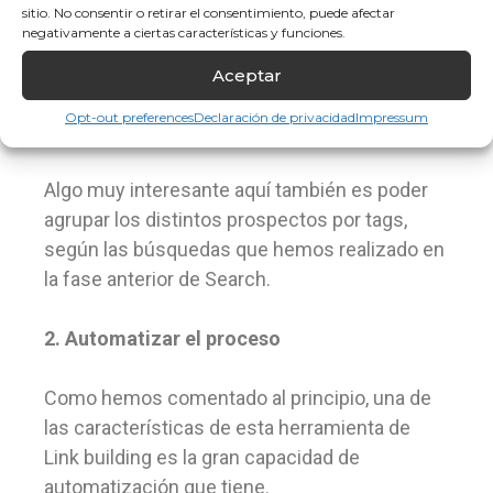
Veremos que hay webs en las que abajo
sitio. No consentir o retirar el consentimiento, puede afectar
negativamente a ciertas características y funciones.
aparece «We know the price. Esto significa
que desde FuSEOn Link Affinity ya saben qué
Aceptar
precio tiene el enlace en esa web. Más
Opt-out preferences
Declaración de privacidad
Impressum
adelante lo podremos ver en Management.
Algo muy interesante aquí también es poder
agrupar los distintos prospectos por tags,
según las búsquedas que hemos realizado en
la fase anterior de Search.
2. Automatizar el proceso
Como hemos comentado al principio, una de
las características de esta herramienta de
Link building es la gran capacidad de
automatización que tiene.