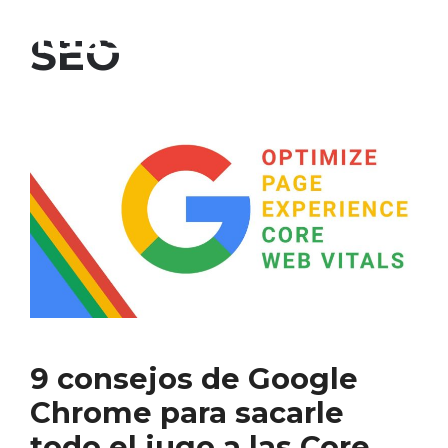
Saltar
al
SEO
contenido
9 consejos de Google
Chrome para sacarle
todo el jugo a las Core